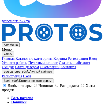
placemark_fill
Уфа
bars
Меню
Меню
xmark
Главная
Каталог по категориям
Корзина
Регистрация
Вход
Условия работы
Печатный каталог
Скачать прайс-лист
Скидки
Стать дилером
О компании
Контакты
person_crop_circle
Личный кабинет
Регистрация
Вход
book_circle
Каталог
по категориям
Любые товары
Новинки
Распродажа
Хиты
продаж
Весь каталог
Новинки