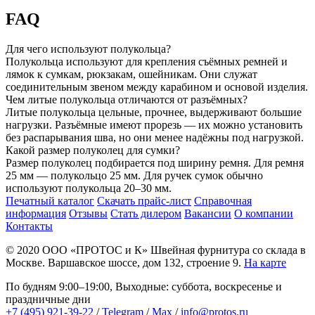
FAQ
Для чего используют полукольца?
Полукольца используют для крепления съёмных ремней и
лямок к сумкам, рюкзакам, ошейникам. Они служат
соединительным звеном между карабином и основой изделия.
Чем литые полукольца отличаются от разъёмных?
Литые полукольца цельные, прочнее, выдерживают большие
нагрузки. Разъёмные имеют прорезь — их можно установить
без распарывания шва, но они менее надёжны под нагрузкой.
Какой размер полуколец для сумки?
Размер полуколец подбирается под ширину ремня. Для ремня
25 мм — полукольцо 25 мм. Для ручек сумок обычно
используют полукольца 20–30 мм.
Печатный каталог
Скачать прайс-лист
Справочная
информация
Отзывы
Стать дилером
Вакансии
О компании
Контакты
© 2020
ООО «ПРОТОС и К»
Швейная фурнитура со склада в
Москве.
Варшавское шоссе, дом 132, строение 9.
На карте
По будням 9:00–19:00, Выходные: суббота, воскресенье и
праздничные дни
+7 (495) 921-39-22
/
Telegram
/
Max
/
info@protos.ru