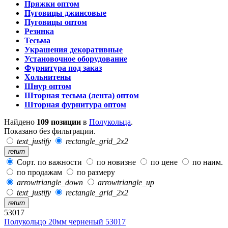
Пряжки оптом
Пуговицы джинсовые
Пуговицы оптом
Резинка
Тесьма
Украшения декоративные
Установочное оборудование
Фурнитура под заказ
Хольнитены
Шнур оптом
Шторная тесьма (лента) оптом
Шторная фурнитура оптом
Найдено
109 позиции
в
Полукольца
.
Показано без фильтрации.
text_justify
rectangle_grid_2x2
return
Сорт. по важности
по новизне
по цене
по наим.
по продажам
по размеру
arrowtriangle_down
arrowtriangle_up
text_justify
rectangle_grid_2x2
return
53017
Полукольцо 20мм черненый 53017