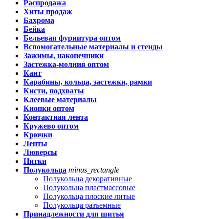
Распродажа
Хиты продаж
Бахрома
Бейка
Бельевая фурнитура оптом
Вспомогательные материалы и стенды
Зажимы, наконечники
Застежка-молния оптом
Кант
Карабины, кольца, застежки, рамки
Кисти, подхваты
Клеевые материалы
Кнопки оптом
Контактная лента
Кружево оптом
Крючки
Ленты
Люверсы
Нитки
Полукольца
minus_rectangle
Полукольца декоративные
Полукольца пластмассовые
Полукольца плоские литые
Полукольца разъемные
Принадлежности для шитья