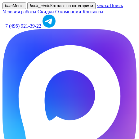
search
Поиск
bars
Меню
book_circle
Каталог
по категориям
Условия работы
Скидки
О компании
Контакты
+7 (495) 921-39-22