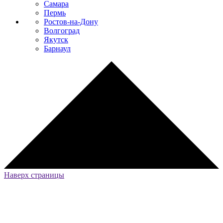
Самара
Пермь
Ростов-на-Дону
Волгоград
Якутск
Барнаул
Наверх страницы