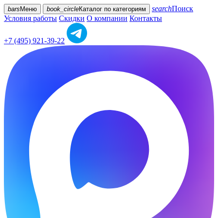
search
Поиск
bars
Меню
book_circle
Каталог
по категориям
Условия работы
Скидки
О компании
Контакты
+7 (495) 921-39-22