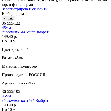
корзины
и
избранного
, а также удобная работа с несколькими
юр. и физ. лицами
Зарегистрироваться
Войти
Выбор цвета
xmark
36-555/122
45мм
checkmark_alt_circle
Выбрать
149.40 р.
По 10 м
Цвет
кремовый
Размер
45мм
Материал
полиэстер
Производитель
РОССИЯ
Артикул
36-555/122
36-555/195
45мм
checkmark_alt_circle
Выбрать
149.40 р.
По 10 м