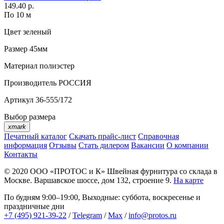
149.40 р.
По 10 м
Цвет
зеленый
Размер
45мм
Материал
полиэстер
Производитель
РОССИЯ
Артикул
36-555/172
Выбор размера
xmark
Печатный каталог
Скачать прайс-лист
Справочная
информация
Отзывы
Стать дилером
Вакансии
О компании
Контакты
© 2020
ООО «ПРОТОС и К»
Швейная фурнитура со склада в
Москве.
Варшавское шоссе, дом 132, строение 9.
На карте
По будням 9:00–19:00, Выходные: суббота, воскресенье и
праздничные дни
+7 (495) 921-39-22
/
Telegram
/
Max
/
info@protos.ru