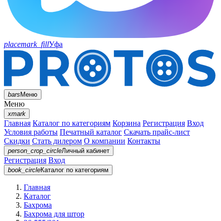
placemark_fill
Уфа
bars
Меню
Меню
xmark
Главная
Каталог по категориям
Корзина
Регистрация
Вход
Условия работы
Печатный каталог
Скачать прайс-лист
Скидки
Стать дилером
О компании
Контакты
person_crop_circle
Личный кабинет
Регистрация
Вход
book_circle
Каталог
по категориям
Главная
Каталог
Бахрома
Бахрома для штор