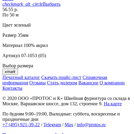
checkmark_alt_circle
Выбрать
56.55 р.
По 50 м
Цвет
зеленый
Размер
35мм
Материал
100% акрил
Артикул
07-1053 (05)
Выбор размера
xmark
Печатный каталог
Скачать прайс-лист
Справочная
информация
Отзывы
Стать дилером
Вакансии
О компании
Контакты
© 2020
ООО «ПРОТОС и К»
Швейная фурнитура со склада в
Москве.
Варшавское шоссе, дом 132, строение 9.
На карте
По будням 9:00–19:00, Выходные: суббота, воскресенье и
праздничные дни
+7 (495) 921-39-22
/
Telegram
/
Max
/
info@protos.ru