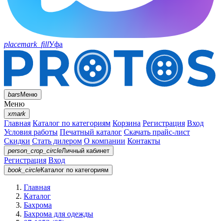
placemark_fill
Уфа
bars
Меню
Меню
xmark
Главная
Каталог по категориям
Корзина
Регистрация
Вход
Условия работы
Печатный каталог
Скачать прайс-лист
Скидки
Стать дилером
О компании
Контакты
person_crop_circle
Личный кабинет
Регистрация
Вход
book_circle
Каталог
по категориям
Главная
Каталог
Бахрома
Бахрома для одежды