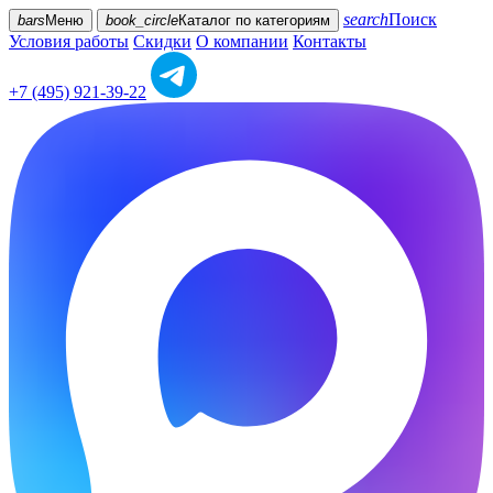
search
Поиск
bars
Меню
book_circle
Каталог
по категориям
Условия работы
Скидки
О компании
Контакты
+7 (495) 921-39-22