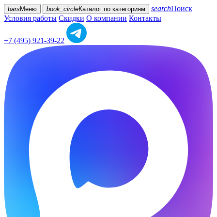
search
Поиск
bars
Меню
book_circle
Каталог
по категориям
Условия работы
Скидки
О компании
Контакты
+7 (495) 921-39-22