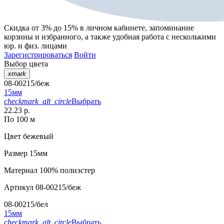
Скидка от 3% до 15%
в личном кабинете, запоминание
корзины
и
избранного
, а также удобная работа с несколькими
юр. и физ. лицами
Зарегистрироваться
Войти
Выбор цвета
xmark
08-00215/беж
15мм
checkmark_alt_circle
Выбрать
22.23 р.
По 100 м
Цвет
бежевый
Размер
15мм
Материал
100% полиэстер
Артикул
08-00215/беж
08-00215/бел
15мм
checkmark_alt_circle
Выбрать