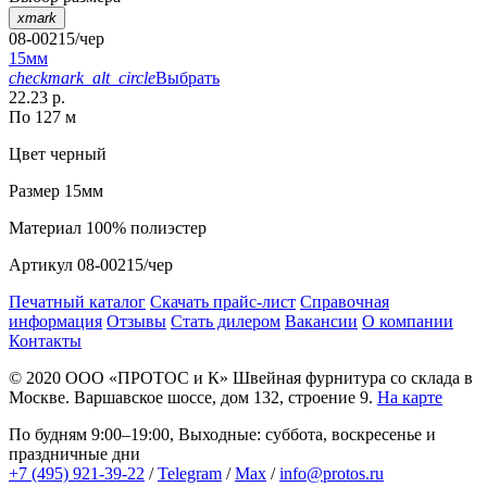
xmark
08-00215/чер
15мм
checkmark_alt_circle
Выбрать
22.23 р.
По 127 м
Цвет
черный
Размер
15мм
Материал
100% полиэстер
Артикул
08-00215/чер
Печатный каталог
Скачать прайс-лист
Справочная
информация
Отзывы
Стать дилером
Вакансии
О компании
Контакты
© 2020
ООО «ПРОТОС и К»
Швейная фурнитура со склада в
Москве.
Варшавское шоссе, дом 132, строение 9.
На карте
По будням 9:00–19:00, Выходные: суббота, воскресенье и
праздничные дни
+7 (495) 921-39-22
/
Telegram
/
Max
/
info@protos.ru