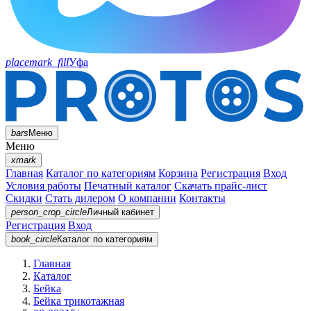
placemark_fill
Уфа
bars
Меню
Меню
xmark
Главная
Каталог по категориям
Корзина
Регистрация
Вход
Условия работы
Печатный каталог
Скачать прайс-лист
Скидки
Стать дилером
О компании
Контакты
person_crop_circle
Личный кабинет
Регистрация
Вход
book_circle
Каталог
по категориям
Главная
Каталог
Бейка
Бейка трикотажная