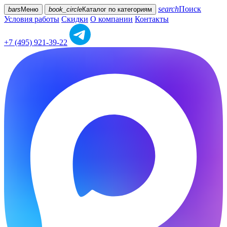
search
Поиск
bars
Меню
book_circle
Каталог
по категориям
Условия работы
Скидки
О компании
Контакты
+7 (495) 921-39-22