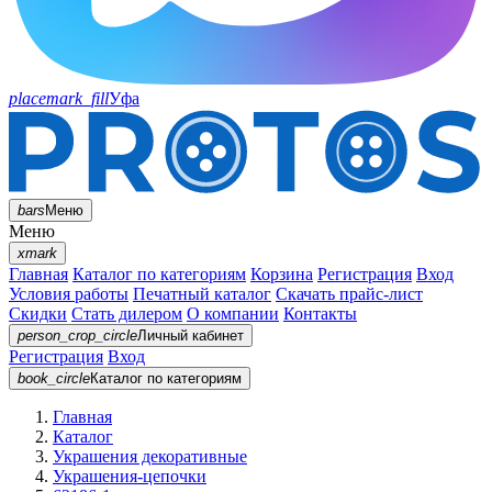
placemark_fill
Уфа
bars
Меню
Меню
xmark
Главная
Каталог по категориям
Корзина
Регистрация
Вход
Условия работы
Печатный каталог
Скачать прайс-лист
Скидки
Стать дилером
О компании
Контакты
person_crop_circle
Личный кабинет
Регистрация
Вход
book_circle
Каталог
по категориям
Главная
Каталог
Украшения декоративные
Украшения-цепочки