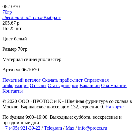
06-10/70
70гр
checkmark_alt_circle
Выбрать
205.67 р.
По 25 шт
Цвет
белый
Размер
70гр
Материал
свинец/полиэстер
Артикул
06-10/70
Печатный каталог
Скачать прайс-лист
Справочная
информация
Отзывы
Стать дилером
Вакансии
О компании
Контакты
© 2020
ООО «ПРОТОС и К»
Швейная фурнитура со склада в
Москве.
Варшавское шоссе, дом 132, строение 9.
На карте
По будням 9:00–19:00, Выходные: суббота, воскресенье и
праздничные дни
+7 (495) 921-39-22
/
Telegram
/
Max
/
info@protos.ru