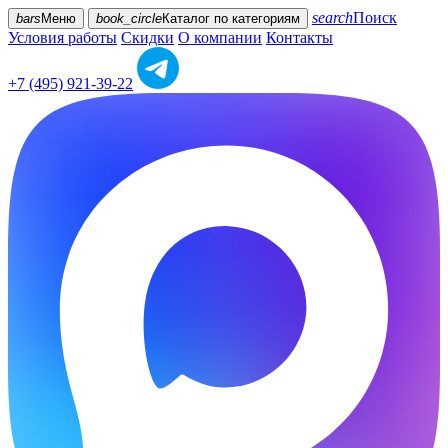
search
Поиск
bars
Меню
book_circle
Каталог
по категориям
Условия работы
Скидки
О компании
Контакты
+7 (495) 921-39-22