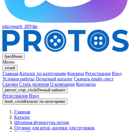
placemark_fill
Уфа
bars
Меню
Меню
xmark
Главная
Каталог по категориям
Корзина
Регистрация
Вход
Условия работы
Печатный каталог
Скачать прайс-лист
Скидки
Стать дилером
О компании
Контакты
person_crop_circle
Личный кабинет
Регистрация
Вход
book_circle
Каталог
по категориям
Главная
Каталог
Шторная фурнитура оптом
Грузики для штор, кнопки для грузиков