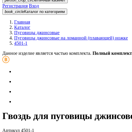
person_crop_circle
Личный кабинет
Регистрация
Вход
book_circle
Каталог
по категориям
Главная
Каталог
Пуговицы джинсовые
Пуговицы джинсовые на ломанной (плавающей) ножке
4501-1
Данное изделие является частью комплекта.
Полный комплект
Гвоздь для пуговицы джинсов
Артикул
4501-1