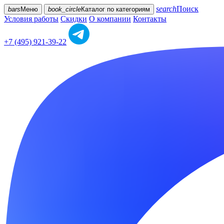
search
Поиск
bars
Меню
book_circle
Каталог
по категориям
Условия работы
Скидки
О компании
Контакты
+7 (495) 921-39-22