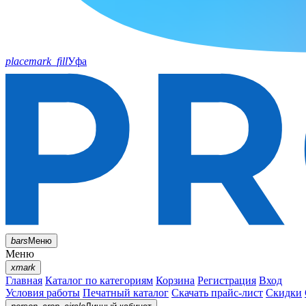
placemark_fill
Уфа
bars
Меню
Меню
xmark
Главная
Каталог по категориям
Корзина
Регистрация
Вход
Условия работы
Печатный каталог
Скачать прайс-лист
Скидки