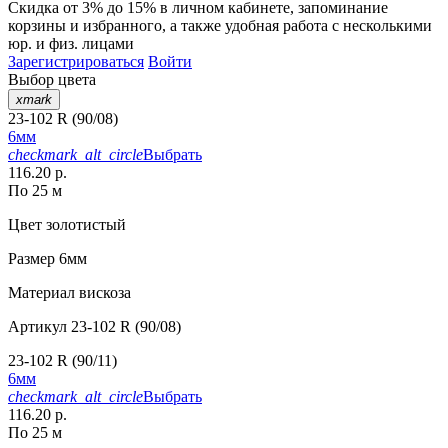
Скидка от 3% до 15%
в личном кабинете, запоминание
корзины
и
избранного
, а также удобная работа с несколькими
юр. и физ. лицами
Зарегистрироваться
Войти
Выбор цвета
xmark
23-102 R (90/08)
6мм
checkmark_alt_circle
Выбрать
116.20 р.
По 25 м
Цвет
золотистый
Размер
6мм
Материал
вискоза
Артикул
23-102 R (90/08)
23-102 R (90/11)
6мм
checkmark_alt_circle
Выбрать
116.20 р.
По 25 м