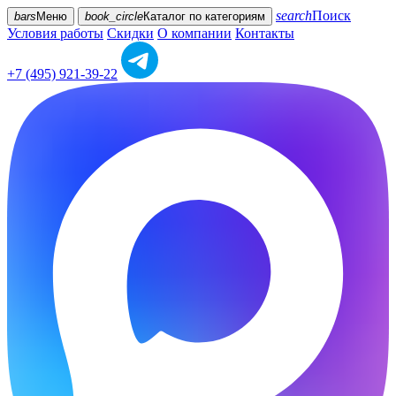
search
Поиск
bars
Меню
book_circle
Каталог
по категориям
Условия работы
Скидки
О компании
Контакты
+7 (495) 921-39-22