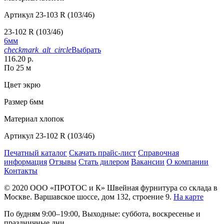
Артикул
23-103 R (103/46)
23-102 R (103/46)
6мм
checkmark_alt_circle
Выбрать
116.20 р.
По 25 м
Цвет
экрю
Размер
6мм
Материал
хлопок
Артикул
23-102 R (103/46)
Печатный каталог
Скачать прайс-лист
Справочная
информация
Отзывы
Стать дилером
Вакансии
О компании
Контакты
© 2020
ООО «ПРОТОС и К»
Швейная фурнитура со склада в
Москве.
Варшавское шоссе, дом 132, строение 9.
На карте
По будням 9:00–19:00, Выходные: суббота, воскресенье и
праздничные дни