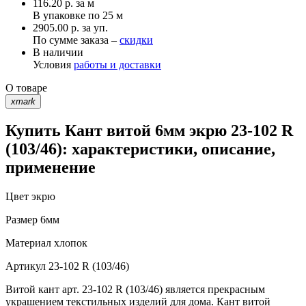
116.20
р.
за м
В упаковке по
25 м
2905.00 р. за уп.
По сумме заказа –
скидки
В наличии
Условия
работы и доставки
О товаре
xmark
Купить Кант витой 6мм экрю 23-102 R
(103/46): характеристики, описание,
применение
Цвет
экрю
Размер
6мм
Материал
хлопок
Артикул
23-102 R (103/46)
Витой кант арт. 23-102 R (103/46) является прекрасным
украшением текстильных изделий для дома. Кант витой