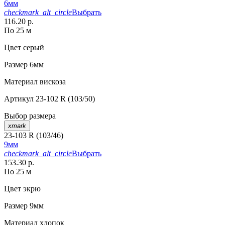
6мм
checkmark_alt_circle
Выбрать
116.20 р.
По 25 м
Цвет
серый
Размер
6мм
Материал
вискоза
Артикул
23-102 R (103/50)
Выбор размера
xmark
23-103 R (103/46)
9мм
checkmark_alt_circle
Выбрать
153.30 р.
По 25 м
Цвет
экрю
Размер
9мм
Материал
хлопок