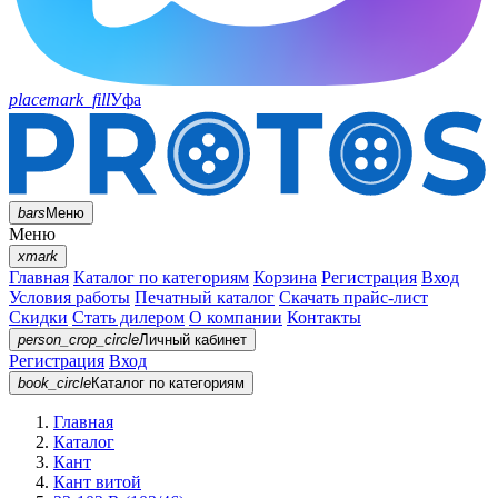
placemark_fill
Уфа
bars
Меню
Меню
xmark
Главная
Каталог по категориям
Корзина
Регистрация
Вход
Условия работы
Печатный каталог
Скачать прайс-лист
Скидки
Стать дилером
О компании
Контакты
person_crop_circle
Личный кабинет
Регистрация
Вход
book_circle
Каталог
по категориям
Главная
Каталог
Кант
Кант витой