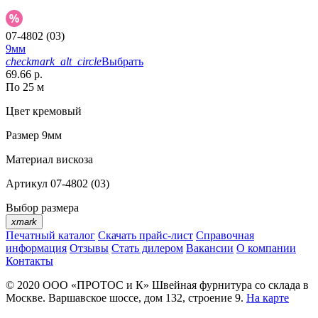
07-4802 (03)
9мм
checkmark_alt_circle
Выбрать
69.66 р.
По 25 м
Цвет
кремовый
Размер
9мм
Материал
вискоза
Артикул
07-4802 (03)
Выбор размера
xmark
Печатный каталог
Скачать прайс-лист
Справочная
информация
Отзывы
Стать дилером
Вакансии
О компании
Контакты
© 2020
ООО «ПРОТОС и К»
Швейная фурнитура со склада в
Москве.
Варшавское шоссе, дом 132, строение 9.
На карте