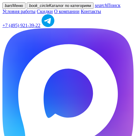
search
Поиск
bars
Меню
book_circle
Каталог
по категориям
Условия работы
Скидки
О компании
Контакты
+7 (495) 921-39-22