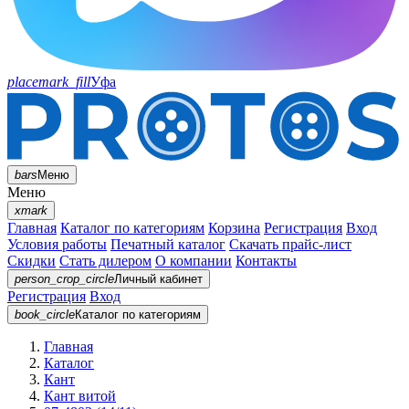
placemark_fill
Уфа
bars
Меню
Меню
xmark
Главная
Каталог по категориям
Корзина
Регистрация
Вход
Условия работы
Печатный каталог
Скачать прайс-лист
Скидки
Стать дилером
О компании
Контакты
person_crop_circle
Личный кабинет
Регистрация
Вход
book_circle
Каталог
по категориям
Главная
Каталог
Кант
Кант витой