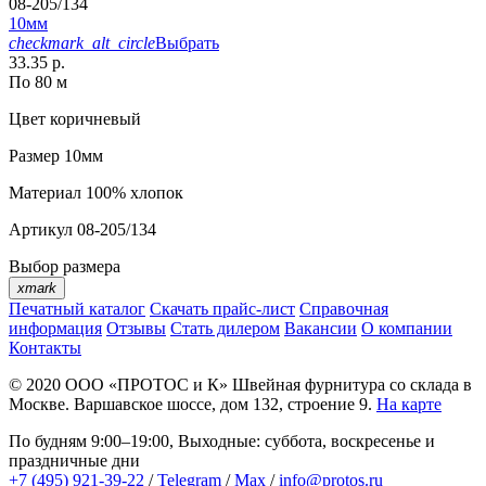
08-205/134
10мм
checkmark_alt_circle
Выбрать
33.35 р.
По 80 м
Цвет
коричневый
Размер
10мм
Материал
100% хлопок
Артикул
08-205/134
Выбор размера
xmark
Печатный каталог
Скачать прайс-лист
Справочная
информация
Отзывы
Стать дилером
Вакансии
О компании
Контакты
© 2020
ООО «ПРОТОС и К»
Швейная фурнитура со склада в
Москве.
Варшавское шоссе, дом 132, строение 9.
На карте
По будням 9:00–19:00, Выходные: суббота, воскресенье и
праздничные дни
+7 (495) 921-39-22
/
Telegram
/
Max
/
info@protos.ru