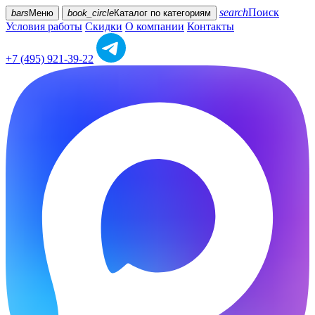
search
Поиск
bars
Меню
book_circle
Каталог
по категориям
Условия работы
Скидки
О компании
Контакты
+7 (495) 921-39-22