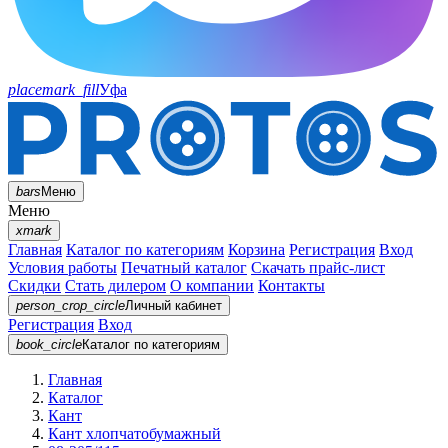
placemark_fill
Уфа
bars
Меню
Меню
xmark
Главная
Каталог по категориям
Корзина
Регистрация
Вход
Условия работы
Печатный каталог
Скачать прайс-лист
Скидки
Стать дилером
О компании
Контакты
person_crop_circle
Личный кабинет
Регистрация
Вход
book_circle
Каталог
по категориям
Главная
Каталог
Кант
Кант хлопчатобумажный