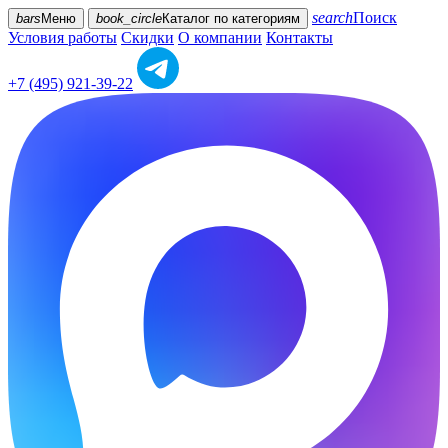
search
Поиск
bars
Меню
book_circle
Каталог
по категориям
Условия работы
Скидки
О компании
Контакты
+7 (495) 921-39-22