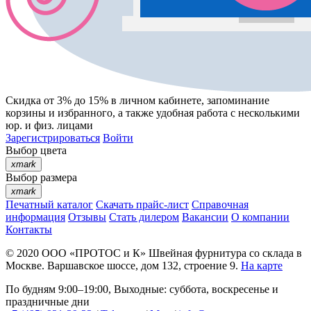
Скидка от 3% до 15%
в личном кабинете, запоминание
корзины
и
избранного
, а также удобная работа с несколькими
юр. и физ. лицами
Зарегистрироваться
Войти
Выбор цвета
xmark
Выбор размера
xmark
Печатный каталог
Скачать прайс-лист
Справочная
информация
Отзывы
Стать дилером
Вакансии
О компании
Контакты
© 2020
ООО «ПРОТОС и К»
Швейная фурнитура со склада в
Москве.
Варшавское шоссе, дом 132, строение 9.
На карте
По будням 9:00–19:00, Выходные: суббота, воскресенье и
праздничные дни