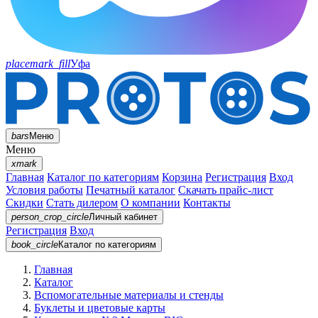
placemark_fill
Уфа
bars
Меню
Меню
xmark
Главная
Каталог по категориям
Корзина
Регистрация
Вход
Условия работы
Печатный каталог
Скачать прайс-лист
Скидки
Стать дилером
О компании
Контакты
person_crop_circle
Личный кабинет
Регистрация
Вход
book_circle
Каталог
по категориям
Главная
Каталог
Вспомогательные материалы и стенды
Буклеты и цветовые карты