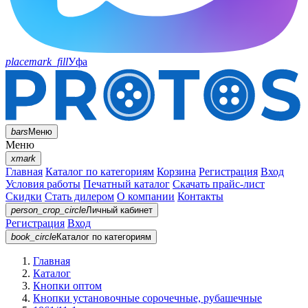
placemark_fill
Уфа
bars
Меню
Меню
xmark
Главная
Каталог по категориям
Корзина
Регистрация
Вход
Условия работы
Печатный каталог
Скачать прайс-лист
Скидки
Стать дилером
О компании
Контакты
person_crop_circle
Личный кабинет
Регистрация
Вход
book_circle
Каталог
по категориям
Главная
Каталог
Кнопки оптом
Кнопки установочные сорочечные, рубашечные