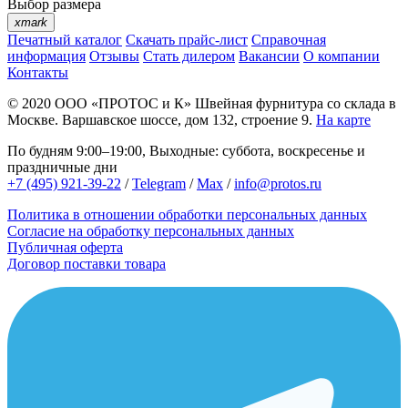
Выбор размера
xmark
Печатный каталог
Скачать прайс-лист
Справочная
информация
Отзывы
Стать дилером
Вакансии
О компании
Контакты
© 2020
ООО «ПРОТОС и К»
Швейная фурнитура со склада в
Москве.
Варшавское шоссе, дом 132, строение 9.
На карте
По будням 9:00–19:00, Выходные: суббота, воскресенье и
праздничные дни
+7 (495) 921-39-22
/
Telegram
/
Max
/
info@protos.ru
Политика в отношении обработки персональных данных
Согласие на обработку персональных данных
Публичная оферта
Договор поставки товара