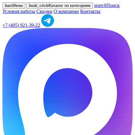
search
Поиск
bars
Меню
book_circle
Каталог
по категориям
Условия работы
Скидки
О компании
Контакты
+7 (495) 921-39-22