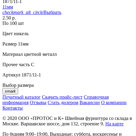
1871/11-1
11мм
checkmark_alt_circle
Выбрать
2.50 р.
По 100 шт
Цвет
никель
Размер
11мм
Материал
цветной металл
Прочее
часть С
Артикул
1871/11-1
Выбор размера
xmark
Печатный каталог
Скачать прайс-лист
Справочная
информация
Отзывы
Стать дилером
Вакансии
О компании
Контакты
© 2020
ООО «ПРОТОС и К»
Швейная фурнитура со склада в
Москве.
Варшавское шоссе, дом 132, строение 9.
На карте
По будням 9:00–19:00, Выходные: суббота, воскресенье и