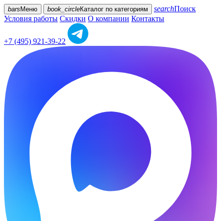
search
Поиск
bars
Меню
book_circle
Каталог
по категориям
Условия работы
Скидки
О компании
Контакты
+7 (495) 921-39-22