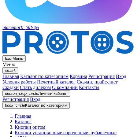
placemark_fill
Уфа
bars
Меню
Меню
xmark
Главная
Каталог по категориям
Корзина
Регистрация
Вход
Условия работы
Печатный каталог
Скачать прайс-лист
Скидки
Стать дилером
О компании
Контакты
person_crop_circle
Личный кабинет
Регистрация
Вход
book_circle
Каталог
по категориям
Главная
Каталог
Кнопки оптом
Кнопки установочные сорочечные, рубашечные