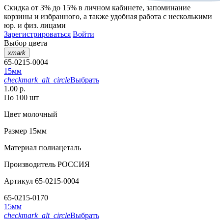
Скидка от 3% до 15%
в личном кабинете, запоминание
корзины
и
избранного
, а также удобная работа с несколькими
юр. и физ. лицами
Зарегистрироваться
Войти
Выбор цвета
xmark
65-0215-0004
15мм
checkmark_alt_circle
Выбрать
1.00 р.
По 100 шт
Цвет
молочный
Размер
15мм
Материал
полиацеталь
Производитель
РОССИЯ
Артикул
65-0215-0004
65-0215-0170
15мм
checkmark_alt_circle
Выбрать