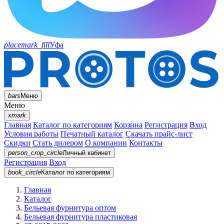
placemark_fill
Уфа
bars
Меню
Меню
xmark
Главная
Каталог по категориям
Корзина
Регистрация
Вход
Условия работы
Печатный каталог
Скачать прайс-лист
Скидки
Стать дилером
О компании
Контакты
person_crop_circle
Личный кабинет
Регистрация
Вход
book_circle
Каталог
по категориям
Главная
Каталог
Бельевая фурнитура оптом
Бельевая фурнитура пластиковая