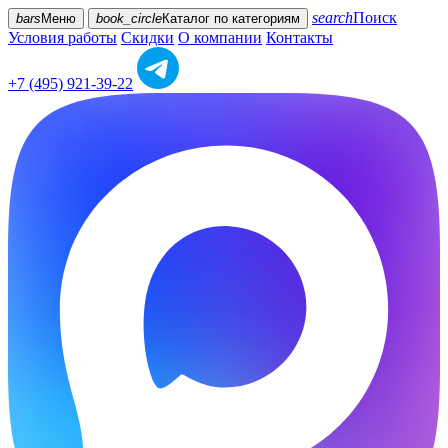
search
Поиск
bars
Меню
book_circle
Каталог
по категориям
Условия работы
Скидки
О компании
Контакты
+7 (495) 921-39-22