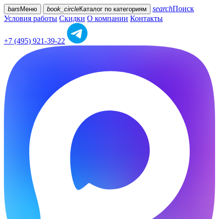
search
Поиск
bars
Меню
book_circle
Каталог
по категориям
Условия работы
Скидки
О компании
Контакты
+7 (495) 921-39-22