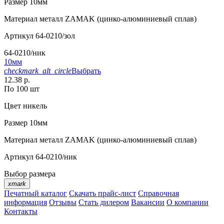
Размер
10мм
Материал
металл ZAMAK (цинко-алюминиевый сплав)
Артикул
64-0210/зол
64-0210/ник
10мм
checkmark_alt_circle
Выбрать
12.38 р.
По 100 шт
Цвет
никель
Размер
10мм
Материал
металл ZAMAK (цинко-алюминиевый сплав)
Артикул
64-0210/ник
Выбор размера
xmark
Печатный каталог
Скачать прайс-лист
Справочная
информация
Отзывы
Стать дилером
Вакансии
О компании
Контакты