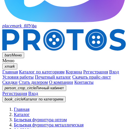
placemark_fill
Уфа
bars
Меню
Меню
xmark
Главная
Каталог по категориям
Корзина
Регистрация
Вход
Условия работы
Печатный каталог
Скачать прайс-лист
Скидки
Стать дилером
О компании
Контакты
person_crop_circle
Личный кабинет
Регистрация
Вход
book_circle
Каталог
по категориям
Главная
Каталог
Бельевая фурнитура оптом
Бельевая фурнитура металлическая