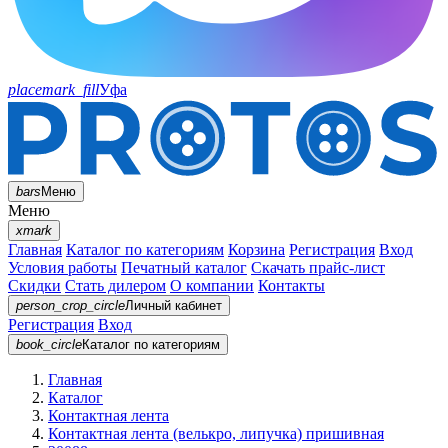
placemark_fill
Уфа
bars
Меню
Меню
xmark
Главная
Каталог по категориям
Корзина
Регистрация
Вход
Условия работы
Печатный каталог
Скачать прайс-лист
Скидки
Стать дилером
О компании
Контакты
person_crop_circle
Личный кабинет
Регистрация
Вход
book_circle
Каталог
по категориям
Главная
Каталог
Контактная лента
Контактная лента (велькро, липучка) пришивная