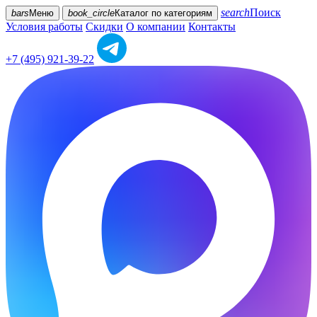
search
Поиск
bars
Меню
book_circle
Каталог
по категориям
Условия работы
Скидки
О компании
Контакты
+7 (495) 921-39-22