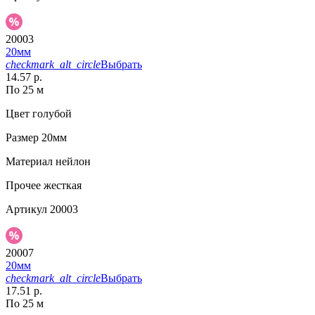
20003
20мм
checkmark_alt_circle
Выбрать
14.57 р.
По 25 м
Цвет
голубой
Размер
20мм
Материал
нейлон
Прочее
жесткая
Артикул
20003
20007
20мм
checkmark_alt_circle
Выбрать
17.51 р.
По 25 м