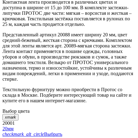
Контактная лента производится в различных цветах и
доступна в ширине от 15 до 100 мм. В комплекте застежки-
липучки ПРОТОС две части: мягкая – ворсистая и жесткая –
крючковая. Текстильная застёжка поставляется в рулонах по
25 м, каждая часть продается отдельно.
Представленный артикул 20088 имеет ширину 20 мм, цвет
средний-бежевый, жесткая сторона с крючками. Комплектом
для этой ленты является арт. 20089-мягкая сторона застежки.
Лента контакт применяется в пошиве одежды, головных
уборов и обуви, в производстве рюкзаков и сумок, а также
домашнего текстиля. Велькро от ПРОТОС универсального
назначения, термо и износостойкие, устойчивы к различным
видам повреждений, легки в применении и уходе, поддаются
стирке.
Текстильную фурнитуру можно приобрести в Протос со
склада в Москве. Подберите интересующий товар на сайте и
купите его в нашем интернет-магазине.
Выбор цвета
xmark
20001
20мм
checkmark_alt_circle
Выбрать