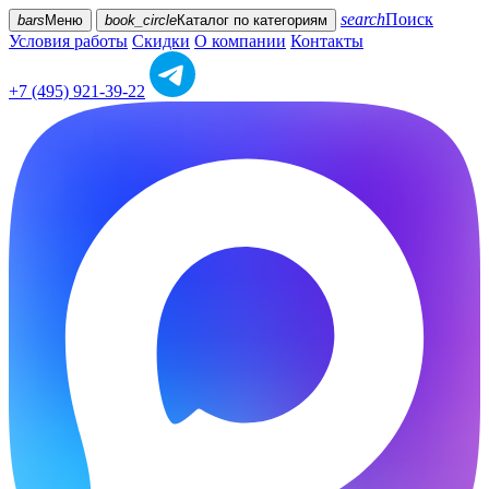
search
Поиск
bars
Меню
book_circle
Каталог
по категориям
Условия работы
Скидки
О компании
Контакты
+7 (495) 921-39-22