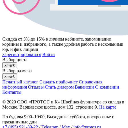
Скидка от 3% до 15%
в личном кабинете, запоминание
корзины
и
избранного
, а также удобная работа с несколькими
юр. и физ. лицами
Зарегистрироваться
Войти
Выбор цвета
xmark
Выбор размера
xmark
Печатный каталог
Скачать прайс-лист
Справочная
информация
Отзывы
Стать дилером
Вакансии
О компании
Контакты
© 2020
ООО «ПРОТОС и К»
Швейная фурнитура со склада в
Москве.
Варшавское шоссе, дом 132, строение 9.
На карте
По будням 9:00–19:00, Выходные: суббота, воскресенье и
праздничные дни
+7 (495) 921-39-22
/
Telegram
/
Max
/
info@protos.ru