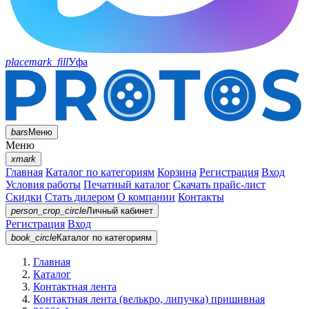
placemark_fill
Уфа
bars
Меню
Меню
xmark
Главная
Каталог по категориям
Корзина
Регистрация
Вход
Условия работы
Печатный каталог
Скачать прайс-лист
Скидки
Стать дилером
О компании
Контакты
person_crop_circle
Личный кабинет
Регистрация
Вход
book_circle
Каталог
по категориям
Главная
Каталог
Контактная лента
Контактная лента (велькро, липучка) пришивная