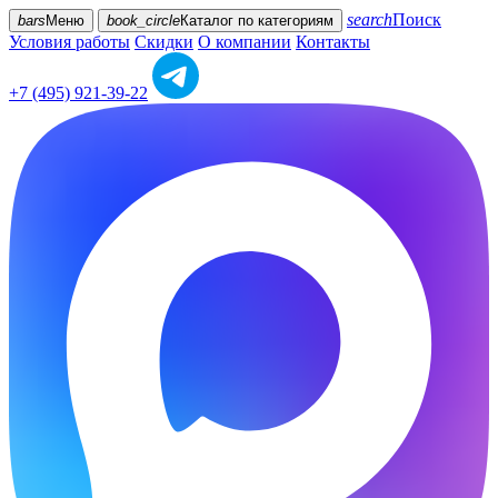
search
Поиск
bars
Меню
book_circle
Каталог
по категориям
Условия работы
Скидки
О компании
Контакты
+7 (495) 921-39-22