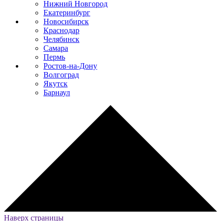
Нижний Новгород
Екатеринбург
Новосибирск
Краснодар
Челябинск
Самара
Пермь
Ростов-на-Дону
Волгоград
Якутск
Барнаул
Наверх страницы