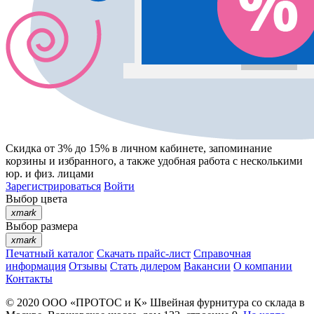
Скидка от 3% до 15%
в личном кабинете, запоминание
корзины
и
избранного
, а также удобная работа с несколькими
юр. и физ. лицами
Зарегистрироваться
Войти
Выбор цвета
xmark
Выбор размера
xmark
Печатный каталог
Скачать прайс-лист
Справочная
информация
Отзывы
Стать дилером
Вакансии
О компании
Контакты
© 2020
ООО «ПРОТОС и К»
Швейная фурнитура со склада в