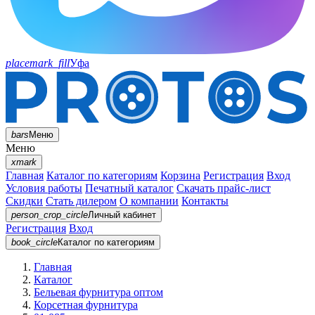
placemark_fill
Уфа
bars
Меню
Меню
xmark
Главная
Каталог по категориям
Корзина
Регистрация
Вход
Условия работы
Печатный каталог
Скачать прайс-лист
Скидки
Стать дилером
О компании
Контакты
person_crop_circle
Личный кабинет
Регистрация
Вход
book_circle
Каталог
по категориям
Главная
Каталог
Бельевая фурнитура оптом
Корсетная фурнитура