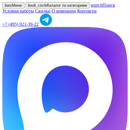
search
Поиск
bars
Меню
book_circle
Каталог
по категориям
Условия работы
Скидки
О компании
Контакты
+7 (495) 921-39-22