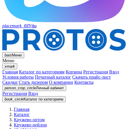
placemark_fill
Уфа
bars
Меню
Меню
xmark
Главная
Каталог по категориям
Корзина
Регистрация
Вход
Условия работы
Печатный каталог
Скачать прайс-лист
Скидки
Стать дилером
О компании
Контакты
person_crop_circle
Личный кабинет
Регистрация
Вход
book_circle
Каталог
по категориям
Главная
Каталог
Кружево оптом
Кружево нейлон