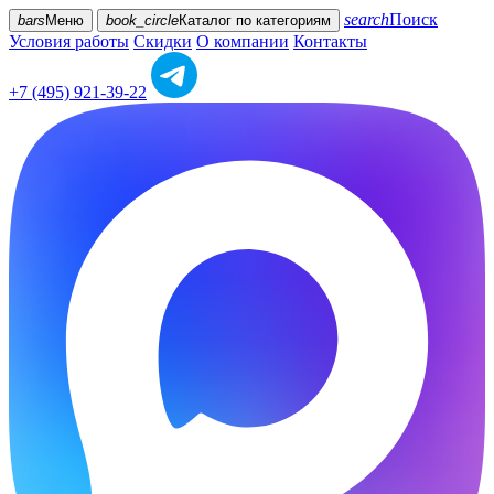
search
Поиск
bars
Меню
book_circle
Каталог
по категориям
Условия работы
Скидки
О компании
Контакты
+7 (495) 921-39-22