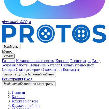
placemark_fill
Уфа
bars
Меню
Меню
xmark
Главная
Каталог по категориям
Корзина
Регистрация
Вход
Условия работы
Печатный каталог
Скачать прайс-лист
Скидки
Стать дилером
О компании
Контакты
person_crop_circle
Личный кабинет
Регистрация
Вход
book_circle
Каталог
по категориям
Главная
Каталог
Кружево оптом
Кружево нейлон