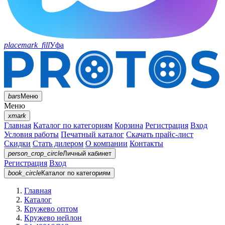
placemark_fill
Уфа
bars
Меню
Меню
xmark
Главная
Каталог по категориям
Корзина
Регистрация
Вход
Условия работы
Печатный каталог
Скачать прайс-лист
Скидки
Стать дилером
О компании
Контакты
person_crop_circle
Личный кабинет
Регистрация
Вход
book_circle
Каталог
по категориям
Главная
Каталог
Кружево оптом
Кружево нейлон