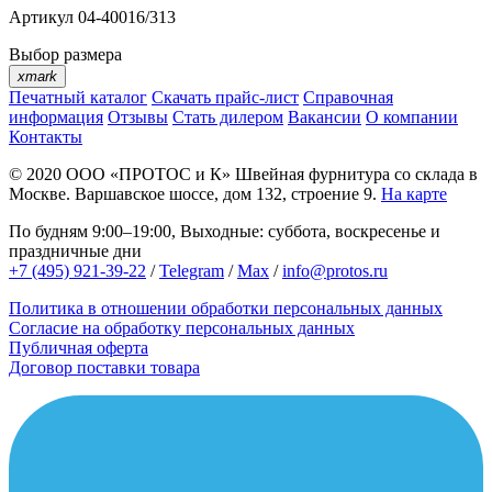
Артикул
04-40016/313
Выбор размера
xmark
Печатный каталог
Скачать прайс-лист
Справочная
информация
Отзывы
Стать дилером
Вакансии
О компании
Контакты
© 2020
ООО «ПРОТОС и К»
Швейная фурнитура со склада в
Москве.
Варшавское шоссе, дом 132, строение 9.
На карте
По будням 9:00–19:00, Выходные: суббота, воскресенье и
праздничные дни
+7 (495) 921-39-22
/
Telegram
/
Max
/
info@protos.ru
Политика в отношении обработки персональных данных
Согласие на обработку персональных данных
Публичная оферта
Договор поставки товара