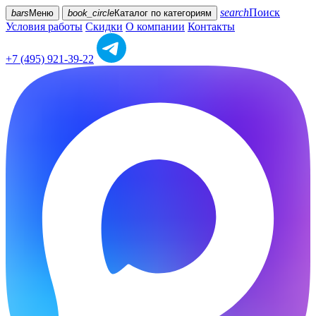
search
Поиск
bars
Меню
book_circle
Каталог
по категориям
Условия работы
Скидки
О компании
Контакты
+7 (495) 921-39-22