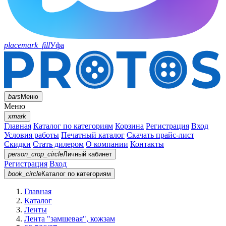
placemark_fill
Уфа
bars
Меню
Меню
xmark
Главная
Каталог по категориям
Корзина
Регистрация
Вход
Условия работы
Печатный каталог
Скачать прайс-лист
Скидки
Стать дилером
О компании
Контакты
person_crop_circle
Личный кабинет
Регистрация
Вход
book_circle
Каталог
по категориям
Главная
Каталог
Ленты
Лента "замшевая", кожзам