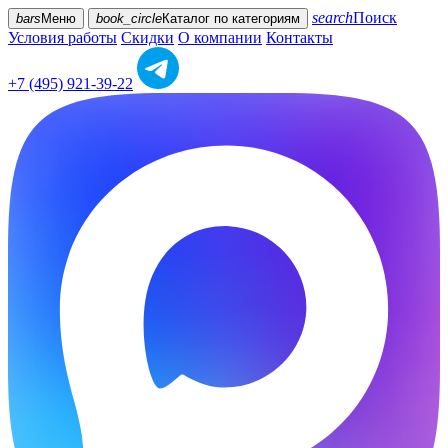
search
Поиск
bars
Меню
book_circle
Каталог
по категориям
Условия работы
Скидки
О компании
Контакты
+7 (495) 921-39-22