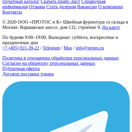
Печатный каталог
Скачать прайс-лист
Справочная
информация
Отзывы
Стать дилером
Вакансии
О компании
Контакты
© 2020
ООО «ПРОТОС и К»
Швейная фурнитура со склада в
Москве.
Варшавское шоссе, дом 132, строение 9.
На карте
По будням 9:00–19:00, Выходные: суббота, воскресенье и
праздничные дни
+7 (495) 921-39-22
/
Telegram
/
Max
/
info@protos.ru
Политика в отношении обработки персональных данных
Согласие на обработку персональных данных
Публичная оферта
Договор поставки товара