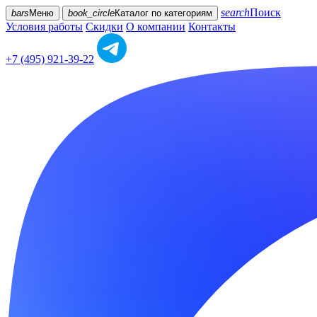
search
Поиск
bars
Меню
book_circle
Каталог
по категориям
Условия работы
Скидки
О компании
Контакты
+7 (495) 921-39-22