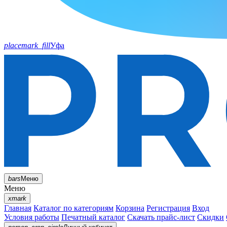
placemark_fill
Уфа
bars
Меню
Меню
xmark
Главная
Каталог по категориям
Корзина
Регистрация
Вход
Условия работы
Печатный каталог
Скачать прайс-лист
Скидки