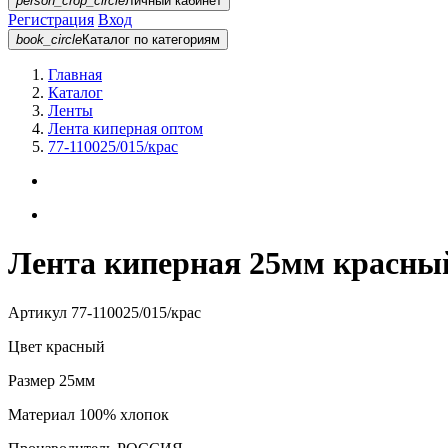
person_crop_circle
Личный кабинет
Регистрация
Вход
book_circle
Каталог
по категориям
Главная
Каталог
Ленты
Лента киперная оптом
77-110025/015/крас
Лента киперная 25мм красный
Артикул
77-110025/015/крас
Цвет
красный
Размер
25мм
Материал
100% хлопок