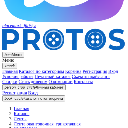
placemark_fill
Уфа
bars
Меню
Меню
xmark
Главная
Каталог по категориям
Корзина
Регистрация
Вход
Условия работы
Печатный каталог
Скачать прайс-лист
Скидки
Стать дилером
О компании
Контакты
person_crop_circle
Личный кабинет
Регистрация
Вход
book_circle
Каталог
по категориям
Главная
Каталог
Ленты
Лента окантовочная, трикотажная