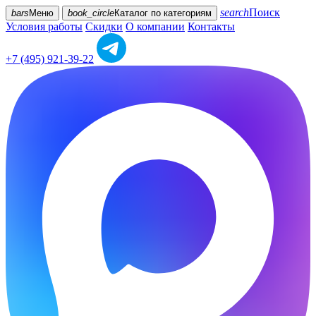
search
Поиск
bars
Меню
book_circle
Каталог
по категориям
Условия работы
Скидки
О компании
Контакты
+7 (495) 921-39-22