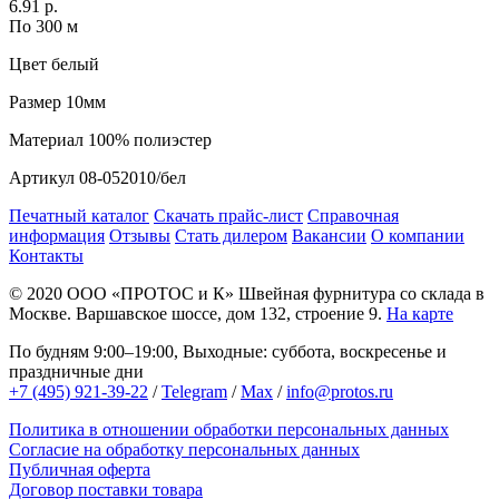
6.91 р.
По 300 м
Цвет
белый
Размер
10мм
Материал
100% полиэстер
Артикул
08-052010/бел
Печатный каталог
Скачать прайс-лист
Справочная
информация
Отзывы
Стать дилером
Вакансии
О компании
Контакты
© 2020
ООО «ПРОТОС и К»
Швейная фурнитура со склада в
Москве.
Варшавское шоссе, дом 132, строение 9.
На карте
По будням 9:00–19:00, Выходные: суббота, воскресенье и
праздничные дни
+7 (495) 921-39-22
/
Telegram
/
Max
/
info@protos.ru
Политика в отношении обработки персональных данных
Согласие на обработку персональных данных
Публичная оферта
Договор поставки товара