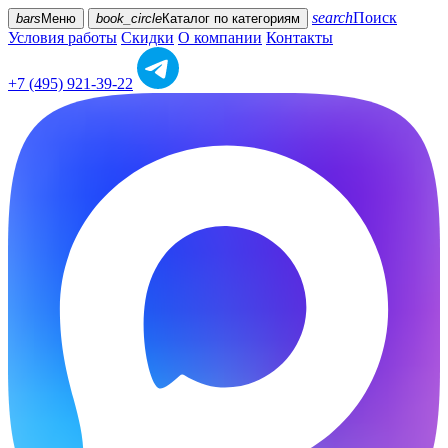
search
Поиск
bars
Меню
book_circle
Каталог
по категориям
Условия работы
Скидки
О компании
Контакты
+7 (495) 921-39-22