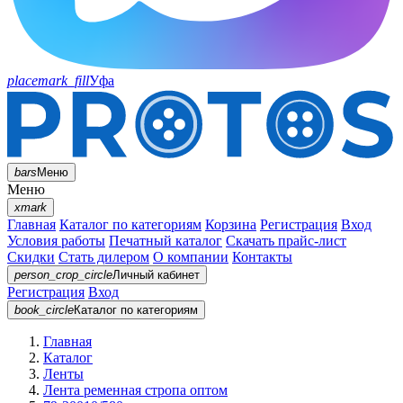
placemark_fill
Уфа
bars
Меню
Меню
xmark
Главная
Каталог по категориям
Корзина
Регистрация
Вход
Условия работы
Печатный каталог
Скачать прайс-лист
Скидки
Стать дилером
О компании
Контакты
person_crop_circle
Личный кабинет
Регистрация
Вход
book_circle
Каталог
по категориям
Главная
Каталог
Ленты
Лента ременная стропа оптом