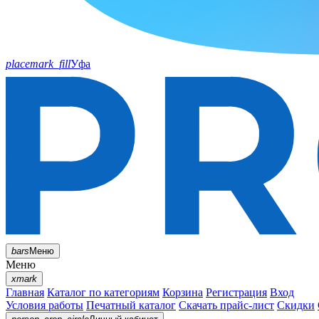
placemark_fill
Уфа
bars
Меню
Меню
xmark
Главная
Каталог по категориям
Корзина
Регистрация
Вход
Условия работы
Печатный каталог
Скачать прайс-лист
Скидки