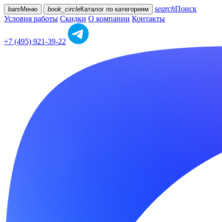
search
Поиск
bars
Меню
book_circle
Каталог
по категориям
Условия работы
Скидки
О компании
Контакты
+7 (495) 921-39-22