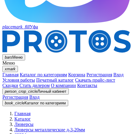
placemark_fill
Уфа
bars
Меню
Меню
xmark
Главная
Каталог по категориям
Корзина
Регистрация
Вход
Условия работы
Печатный каталог
Скачать прайс-лист
Скидки
Стать дилером
О компании
Контакты
person_crop_circle
Личный кабинет
Регистрация
Вход
book_circle
Каталог
по категориям
Главная
Каталог
Люверсы
Люверсы металлические д-3-20мм