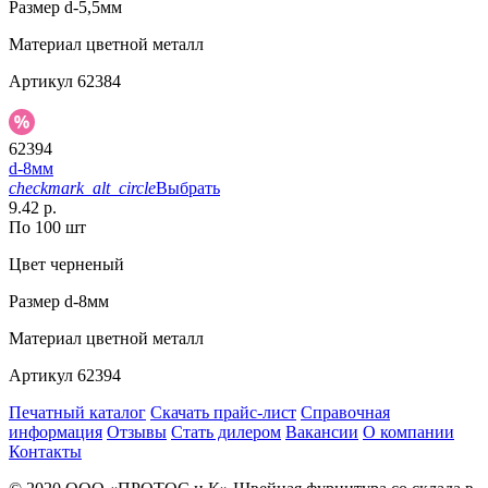
Размер
d-5,5мм
Материал
цветной металл
Артикул
62384
62394
d-8мм
checkmark_alt_circle
Выбрать
9.42 р.
По 100 шт
Цвет
черненый
Размер
d-8мм
Материал
цветной металл
Артикул
62394
Печатный каталог
Скачать прайс-лист
Справочная
информация
Отзывы
Стать дилером
Вакансии
О компании
Контакты