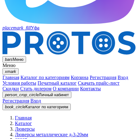
placemark_fill
Уфа
bars
Меню
Меню
xmark
Главная
Каталог по категориям
Корзина
Регистрация
Вход
Условия работы
Печатный каталог
Скачать прайс-лист
Скидки
Стать дилером
О компании
Контакты
person_crop_circle
Личный кабинет
Регистрация
Вход
book_circle
Каталог
по категориям
Главная
Каталог
Люверсы
Люверсы металлические д-3-20мм