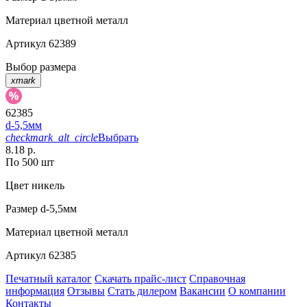
Материал
цветной металл
Артикул
62389
Выбор размера
xmark
62385
d-5,5мм
checkmark_alt_circle
Выбрать
8.18 р.
По 500 шт
Цвет
никель
Размер
d-5,5мм
Материал
цветной металл
Артикул
62385
Печатный каталог
Скачать прайс-лист
Справочная
информация
Отзывы
Стать дилером
Вакансии
О компании
Контакты