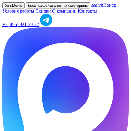
search
Поиск
bars
Меню
book_circle
Каталог
по категориям
Условия работы
Скидки
О компании
Контакты
+7 (495) 921-39-22