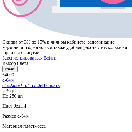
Скидка от 3% до 15%
в личном кабинете, запоминание
корзины
и
избранного
, а также удобная работа с несколькими
юр. и физ. лицами
Зарегистрироваться
Войти
Выбор цвета
xmark
64009
d-6мм
checkmark_alt_circle
Выбрать
2.36 р.
По 250 шт
Цвет
белый
Размер
d-6мм
Материал
пластмасса