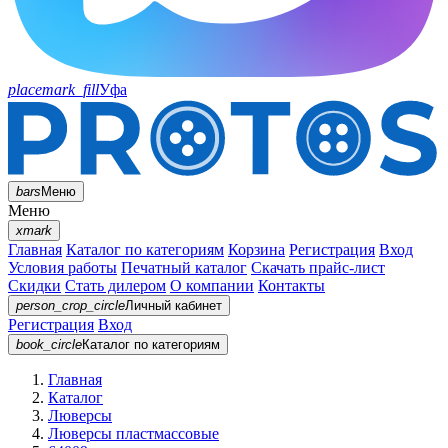
placemark_fill
Уфа
bars
Меню
Меню
xmark
Главная
Каталог по категориям
Корзина
Регистрация
Вход
Условия работы
Печатный каталог
Скачать прайс-лист
Скидки
Стать дилером
О компании
Контакты
person_crop_circle
Личный кабинет
Регистрация
Вход
book_circle
Каталог
по категориям
Главная
Каталог
Люверсы
Люверсы пластмассовые