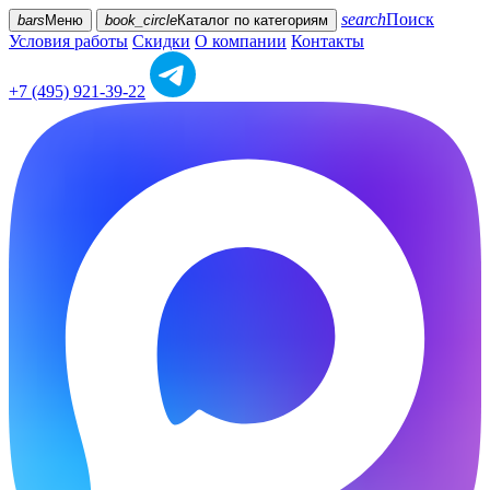
search
Поиск
bars
Меню
book_circle
Каталог
по категориям
Условия работы
Скидки
О компании
Контакты
+7 (495) 921-39-22