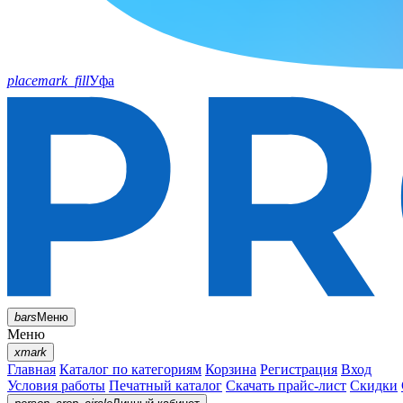
placemark_fill
Уфа
bars
Меню
Меню
xmark
Главная
Каталог по категориям
Корзина
Регистрация
Вход
Условия работы
Печатный каталог
Скачать прайс-лист
Скидки