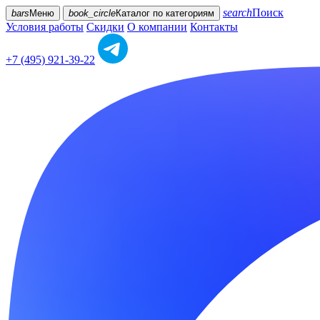
search
Поиск
bars
Меню
book_circle
Каталог
по категориям
Условия работы
Скидки
О компании
Контакты
+7 (495) 921-39-22