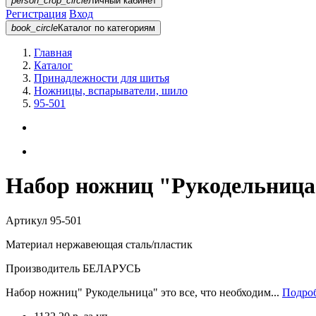
person_crop_circle
Личный кабинет
Регистрация
Вход
book_circle
Каталог
по категориям
Главная
Каталог
Принадлежности для шитья
Ножницы, вспарыватели, шило
95-501
Набор ножниц "Рукодельница
Артикул
95-501
Материал
нержавеющая сталь/пластик
Производитель
БЕЛАРУСЬ
Набор ножниц" Рукодельница" это все, что необходим...
Подроб