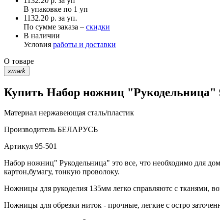
1132.20
р.
за уп
В упаковке по
1 уп
1132.20 р. за уп.
По сумме заказа –
скидки
В наличии
Условия
работы и доставки
О товаре
xmark
Купить Набор ножниц "Рукодельница" 9
Материал
нержавеющая сталь/пластик
Производитель
БЕЛАРУСЬ
Артикул
95-501
Набор ножниц" Рукодельница" это все, что необходимо для до
картон,бумагу, тонкую проволоку.
Ножницы для рукоделия 135мм легко справляютс с тканями, во
Ножницы для обрезки ниток - прочные, легкие с остро заточен