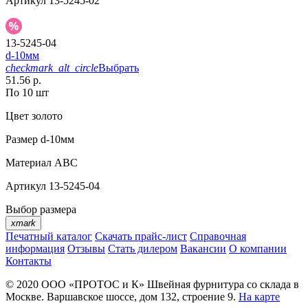
Артикул
13-5245-02
13-5245-04
d-10мм
checkmark_alt_circle
Выбрать
51.56 р.
По 10 шт
Цвет
золото
Размер
d-10мм
Материал
АВС
Артикул
13-5245-04
Выбор размера
xmark
Печатный каталог
Скачать прайс-лист
Справочная
информация
Отзывы
Стать дилером
Вакансии
О компании
Контакты
© 2020
ООО «ПРОТОС и К»
Швейная фурнитура со склада в
Москве.
Варшавское шоссе, дом 132, строение 9.
На карте