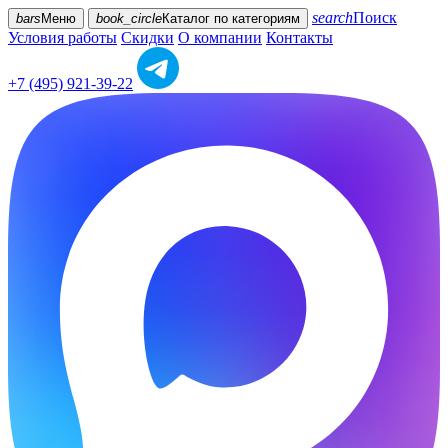
search
Поиск
bars
Меню
book_circle
Каталог
по категориям
Условия работы
Скидки
О компании
Контакты
+7 (495) 921-39-22