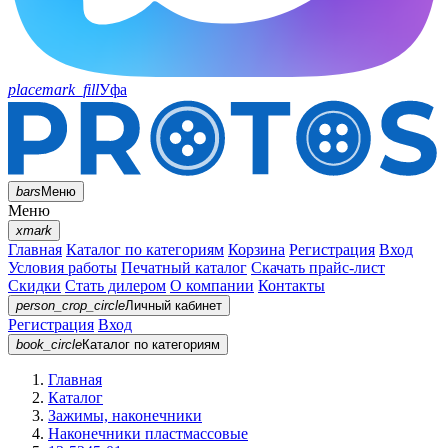
placemark_fill
Уфа
bars
Меню
Меню
xmark
Главная
Каталог по категориям
Корзина
Регистрация
Вход
Условия работы
Печатный каталог
Скачать прайс-лист
Скидки
Стать дилером
О компании
Контакты
person_crop_circle
Личный кабинет
Регистрация
Вход
book_circle
Каталог
по категориям
Главная
Каталог
Зажимы, наконечники
Наконечники пластмассовые