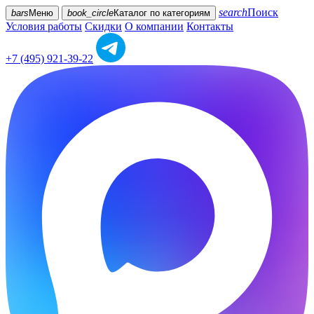
search
Поиск
bars
Меню
book_circle
Каталог
по категориям
Условия работы
Скидки
О компании
Контакты
+7 (495) 921-39-22