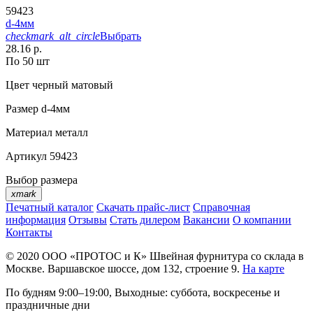
59423
d-4мм
checkmark_alt_circle
Выбрать
28.16 р.
По 50 шт
Цвет
черный матовый
Размер
d-4мм
Материал
металл
Артикул
59423
Выбор размера
xmark
Печатный каталог
Скачать прайс-лист
Справочная
информация
Отзывы
Стать дилером
Вакансии
О компании
Контакты
© 2020
ООО «ПРОТОС и К»
Швейная фурнитура со склада в
Москве.
Варшавское шоссе, дом 132, строение 9.
На карте
По будням 9:00–19:00, Выходные: суббота, воскресенье и
праздничные дни