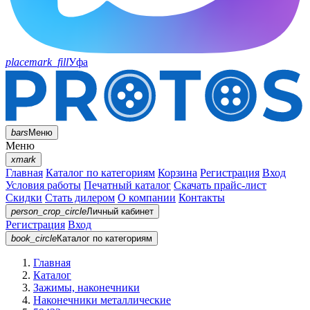
placemark_fill
Уфа
bars
Меню
Меню
xmark
Главная
Каталог по категориям
Корзина
Регистрация
Вход
Условия работы
Печатный каталог
Скачать прайс-лист
Скидки
Стать дилером
О компании
Контакты
person_crop_circle
Личный кабинет
Регистрация
Вход
book_circle
Каталог
по категориям
Главная
Каталог
Зажимы, наконечники
Наконечники металлические