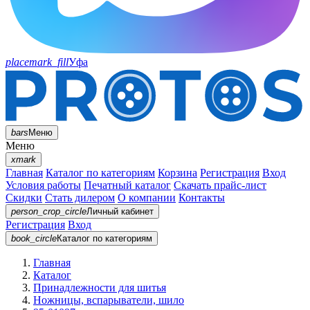
placemark_fill
Уфа
bars
Меню
Меню
xmark
Главная
Каталог по категориям
Корзина
Регистрация
Вход
Условия работы
Печатный каталог
Скачать прайс-лист
Скидки
Стать дилером
О компании
Контакты
person_crop_circle
Личный кабинет
Регистрация
Вход
book_circle
Каталог
по категориям
Главная
Каталог
Принадлежности для шитья
Ножницы, вспарыватели, шило