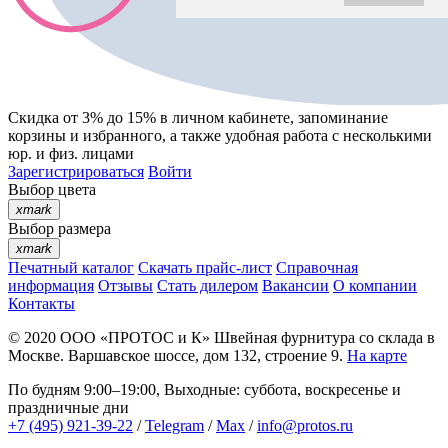
Скидка от 3% до 15%
в личном кабинете, запоминание
корзины
и
избранного
, а также удобная работа с несколькими
юр. и физ. лицами
Зарегистрироваться
Войти
Выбор цвета
xmark
Выбор размера
xmark
Печатный каталог
Скачать прайс-лист
Справочная
информация
Отзывы
Стать дилером
Вакансии
О компании
Контакты
© 2020
ООО «ПРОТОС и К»
Швейная фурнитура со склада в
Москве.
Варшавское шоссе, дом 132, строение 9.
На карте
По будням 9:00–19:00, Выходные: суббота, воскресенье и
праздничные дни
+7 (495) 921-39-22
/
Telegram
/
Max
/
info@protos.ru