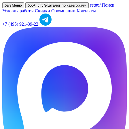
search
Поиск
bars
Меню
book_circle
Каталог
по категориям
Условия работы
Скидки
О компании
Контакты
+7 (495) 921-39-22