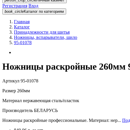
person_crop_circle
Личный кабинет
Регистрация
Вход
book_circle
Каталог
по категориям
Главная
Каталог
Принадлежности для шитья
Ножницы, вспарыватели, шило
95-01078
Ножницы раскройные 260мм 9
Артикул
95-01078
Размер
260мм
Материал
нержавеющая сталь/пластик
Производитель
БЕЛАРУСЬ
Ножницы раскройные профессиональные. Материал: нер...
Под