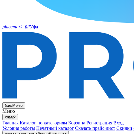
placemark_fill
Уфа
bars
Меню
Меню
xmark
Главная
Каталог по категориям
Корзина
Регистрация
Вход
Условия работы
Печатный каталог
Скачать прайс-лист
Скидки