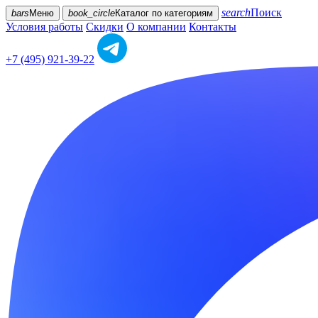
search
Поиск
bars
Меню
book_circle
Каталог
по категориям
Условия работы
Скидки
О компании
Контакты
+7 (495) 921-39-22