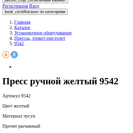
person_crop_circle
Личный кабинет
Регистрация
Вход
book_circle
Каталог
по категориям
Главная
Каталог
Установочное оборудование
Прессы, этикет-пистолет
9542
Пресс ручной желтый 9542
Артикул
9542
Цвет
желтый
Материал
чугун
Прочее
рычажный