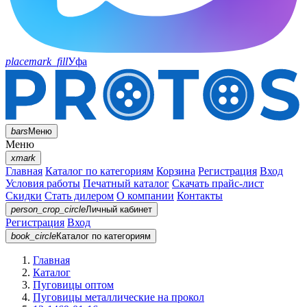
placemark_fill
Уфа
bars
Меню
Меню
xmark
Главная
Каталог по категориям
Корзина
Регистрация
Вход
Условия работы
Печатный каталог
Скачать прайс-лист
Скидки
Стать дилером
О компании
Контакты
person_crop_circle
Личный кабинет
Регистрация
Вход
book_circle
Каталог
по категориям
Главная
Каталог
Пуговицы оптом
Пуговицы металлические на прокол