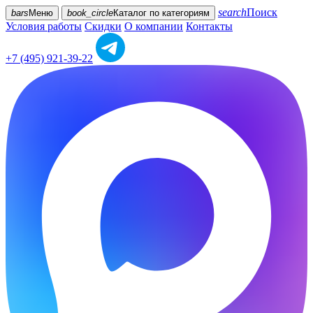
search
Поиск
bars
Меню
book_circle
Каталог
по категориям
Условия работы
Скидки
О компании
Контакты
+7 (495) 921-39-22