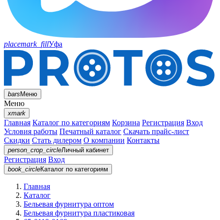
placemark_fill
Уфа
bars
Меню
Меню
xmark
Главная
Каталог по категориям
Корзина
Регистрация
Вход
Условия работы
Печатный каталог
Скачать прайс-лист
Скидки
Стать дилером
О компании
Контакты
person_crop_circle
Личный кабинет
Регистрация
Вход
book_circle
Каталог
по категориям
Главная
Каталог
Бельевая фурнитура оптом
Бельевая фурнитура пластиковая