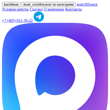
search
Поиск
bars
Меню
book_circle
Каталог
по категориям
Условия работы
Скидки
О компании
Контакты
+7 (495) 921-39-22