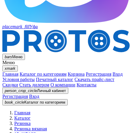
placemark_fill
Уфа
bars
Меню
Меню
xmark
Главная
Каталог по категориям
Корзина
Регистрация
Вход
Условия работы
Печатный каталог
Скачать прайс-лист
Скидки
Стать дилером
О компании
Контакты
person_crop_circle
Личный кабинет
Регистрация
Вход
book_circle
Каталог
по категориям
Главная
Каталог
Резинка
Резинка вязаная