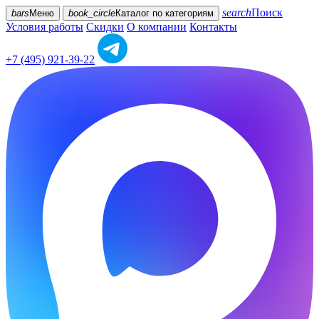
search
Поиск
bars
Меню
book_circle
Каталог
по категориям
Условия работы
Скидки
О компании
Контакты
+7 (495) 921-39-22