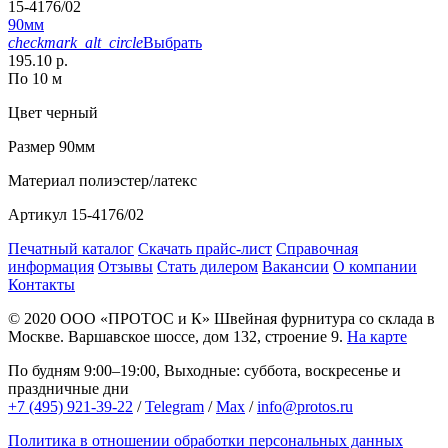
15-4176/02
90мм
checkmark_alt_circle
Выбрать
195.10 р.
По 10 м
Цвет
черный
Размер
90мм
Материал
полиэстер/латекс
Артикул
15-4176/02
Печатный каталог
Скачать прайс-лист
Справочная
информация
Отзывы
Стать дилером
Вакансии
О компании
Контакты
© 2020
ООО «ПРОТОС и К»
Швейная фурнитура со склада в
Москве.
Варшавское шоссе, дом 132, строение 9.
На карте
По будням 9:00–19:00, Выходные: суббота, воскресенье и
праздничные дни
+7 (495) 921-39-22
/
Telegram
/
Max
/
info@protos.ru
Политика в отношении обработки персональных данных