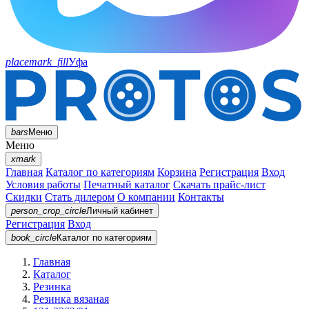
placemark_fill
Уфа
bars
Меню
Меню
xmark
Главная
Каталог по категориям
Корзина
Регистрация
Вход
Условия работы
Печатный каталог
Скачать прайс-лист
Скидки
Стать дилером
О компании
Контакты
person_crop_circle
Личный кабинет
Регистрация
Вход
book_circle
Каталог
по категориям
Главная
Каталог
Резинка
Резинка вязаная