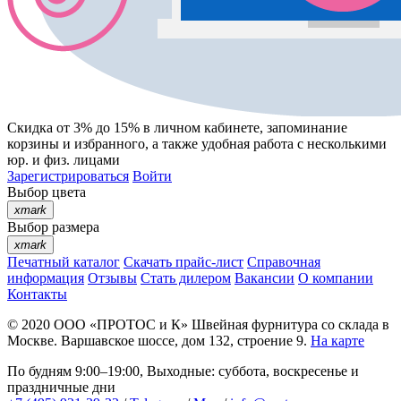
Скидка от 3% до 15%
в личном кабинете, запоминание
корзины
и
избранного
, а также удобная работа с несколькими
юр. и физ. лицами
Зарегистрироваться
Войти
Выбор цвета
xmark
Выбор размера
xmark
Печатный каталог
Скачать прайс-лист
Справочная
информация
Отзывы
Стать дилером
Вакансии
О компании
Контакты
© 2020
ООО «ПРОТОС и К»
Швейная фурнитура со склада в
Москве.
Варшавское шоссе, дом 132, строение 9.
На карте
По будням 9:00–19:00, Выходные: суббота, воскресенье и
праздничные дни