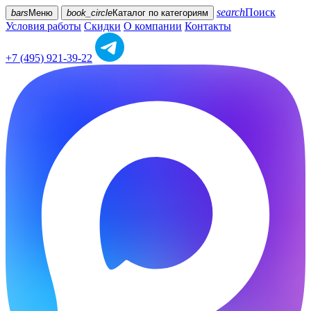
search
Поиск
bars
Меню
book_circle
Каталог
по категориям
Условия работы
Скидки
О компании
Контакты
+7 (495) 921-39-22