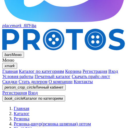
placemark_fill
Уфа
bars
Меню
Меню
xmark
Главная
Каталог по категориям
Корзина
Регистрация
Вход
Условия работы
Печатный каталог
Скачать прайс-лист
Скидки
Стать дилером
О компании
Контакты
person_crop_circle
Личный кабинет
Регистрация
Вход
book_circle
Каталог
по категориям
Главная
Каталог
Резинка
Резинка-шнур(резинка шляпная) оптом