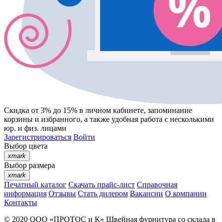
Скидка от 3% до 15%
в личном кабинете, запоминание
корзины
и
избранного
, а также удобная работа с несколькими
юр. и физ. лицами
Зарегистрироваться
Войти
Выбор цвета
xmark
Выбор размера
xmark
Печатный каталог
Скачать прайс-лист
Справочная
информация
Отзывы
Стать дилером
Вакансии
О компании
Контакты
© 2020
ООО «ПРОТОС и К»
Швейная фурнитура со склада в