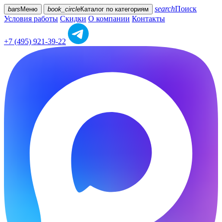
search
Поиск
bars
Меню
book_circle
Каталог
по категориям
Условия работы
Скидки
О компании
Контакты
+7 (495) 921-39-22