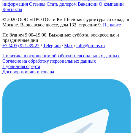
информация
Отзывы
Стать дилером
Вакансии
О компании
Контакты
© 2020
ООО «ПРОТОС и К»
Швейная фурнитура со склада в
Москве.
Варшавское шоссе, дом 132, строение 9.
На карте
По будням 9:00–19:00, Выходные: суббота, воскресенье и
праздничные дни
+7 (495) 921-39-22
/
Telegram
/
Max
/
info@protos.ru
Политика в отношении обработки персональных данных
Согласие на обработку персональных данных
Публичная оферта
Договор поставки товара