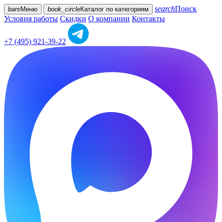
search
Поиск
bars
Меню
book_circle
Каталог
по категориям
Условия работы
Скидки
О компании
Контакты
+7 (495) 921-39-22