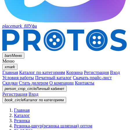
placemark_fill
Уфа
bars
Меню
Меню
xmark
Главная
Каталог по категориям
Корзина
Регистрация
Вход
Условия работы
Печатный каталог
Скачать прайс-лист
Скидки
Стать дилером
О компании
Контакты
person_crop_circle
Личный кабинет
Регистрация
Вход
book_circle
Каталог
по категориям
Главная
Каталог
Резинка
Резинка-шнур(резинка шляпная) оптом