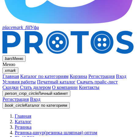
placemark_fill
Уфа
bars
Меню
Меню
xmark
Главная
Каталог по категориям
Корзина
Регистрация
Вход
Условия работы
Печатный каталог
Скачать прайс-лист
Скидки
Стать дилером
О компании
Контакты
person_crop_circle
Личный кабинет
Регистрация
Вход
book_circle
Каталог
по категориям
Главная
Каталог
Резинка
Резинка-шнур(резинка шляпная) оптом