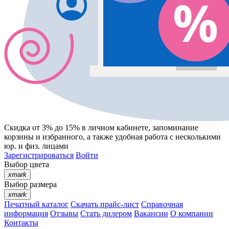
Скидка от 3% до 15%
в личном кабинете, запоминание
корзины
и
избранного
, а также удобная работа с несколькими
юр. и физ. лицами
Зарегистрироваться
Войти
Выбор цвета
xmark
Выбор размера
xmark
Печатный каталог
Скачать прайс-лист
Справочная
информация
Отзывы
Стать дилером
Вакансии
О компании
Контакты