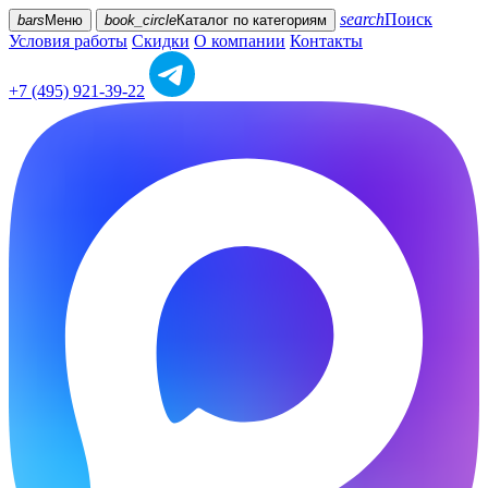
search
Поиск
bars
Меню
book_circle
Каталог
по категориям
Условия работы
Скидки
О компании
Контакты
+7 (495) 921-39-22