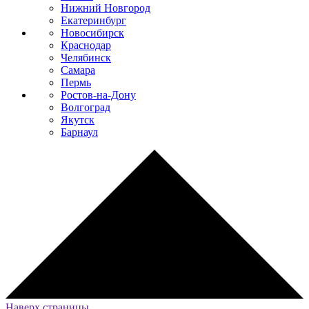
Нижний Новгород
Екатеринбург
Новосибирск
Краснодар
Челябинск
Самара
Пермь
Ростов-на-Дону
Волгоград
Якутск
Барнаул
Наверх страницы