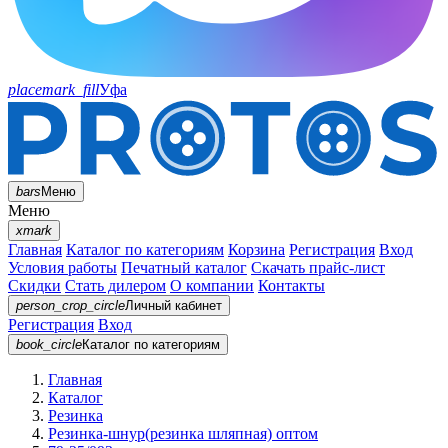
placemark_fill
Уфа
bars
Меню
Меню
xmark
Главная
Каталог по категориям
Корзина
Регистрация
Вход
Условия работы
Печатный каталог
Скачать прайс-лист
Скидки
Стать дилером
О компании
Контакты
person_crop_circle
Личный кабинет
Регистрация
Вход
book_circle
Каталог
по категориям
Главная
Каталог
Резинка
Резинка-шнур(резинка шляпная) оптом