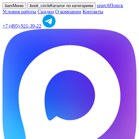
search
Поиск
bars
Меню
book_circle
Каталог
по категориям
Условия работы
Скидки
О компании
Контакты
+7 (495) 921-39-22