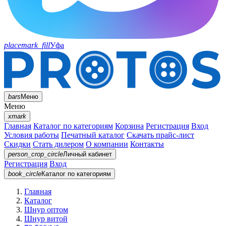
placemark_fill
Уфа
bars
Меню
Меню
xmark
Главная
Каталог по категориям
Корзина
Регистрация
Вход
Условия работы
Печатный каталог
Скачать прайс-лист
Скидки
Стать дилером
О компании
Контакты
person_crop_circle
Личный кабинет
Регистрация
Вход
book_circle
Каталог
по категориям
Главная
Каталог
Шнур оптом
Шнур витой