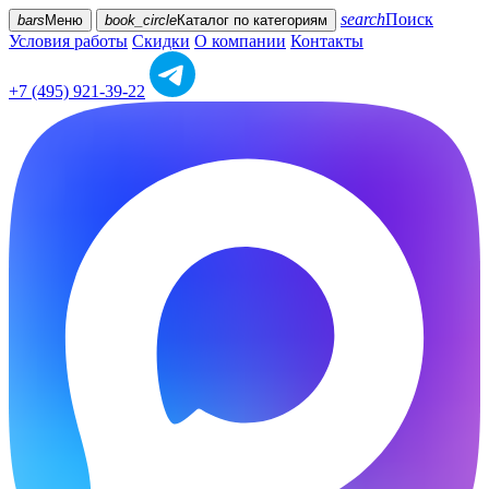
search
Поиск
bars
Меню
book_circle
Каталог
по категориям
Условия работы
Скидки
О компании
Контакты
+7 (495) 921-39-22