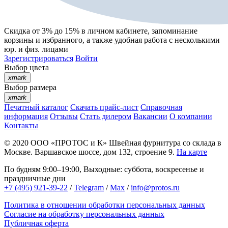
Скидка от 3% до 15%
в личном кабинете, запоминание
корзины
и
избранного
, а также удобная работа с несколькими
юр. и физ. лицами
Зарегистрироваться
Войти
Выбор цвета
xmark
Выбор размера
xmark
Печатный каталог
Скачать прайс-лист
Справочная
информация
Отзывы
Стать дилером
Вакансии
О компании
Контакты
© 2020
ООО «ПРОТОС и К»
Швейная фурнитура со склада в
Москве.
Варшавское шоссе, дом 132, строение 9.
На карте
По будням 9:00–19:00, Выходные: суббота, воскресенье и
праздничные дни
+7 (495) 921-39-22
/
Telegram
/
Max
/
info@protos.ru
Политика в отношении обработки персональных данных
Согласие на обработку персональных данных
Публичная оферта