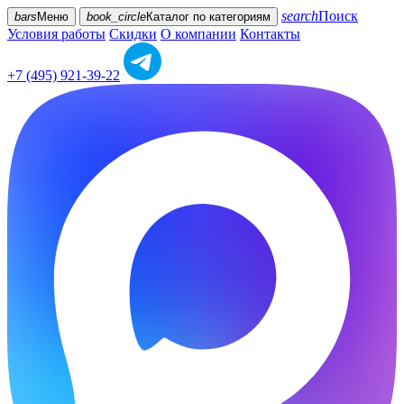
search
Поиск
bars
Меню
book_circle
Каталог
по категориям
Условия работы
Скидки
О компании
Контакты
+7 (495) 921-39-22