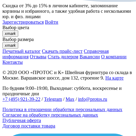
Скидка от 3% до 15%
в личном кабинете, запоминание
корзины
и
избранного
, а также удобная работа с несколькими
юр. и физ. лицами
Зарегистрироваться
Войти
Выбор цвета
xmark
Выбор размера
xmark
Печатный каталог
Скачать прайс-лист
Справочная
информация
Отзывы
Стать дилером
Вакансии
О компании
Контакты
© 2020
ООО «ПРОТОС и К»
Швейная фурнитура со склада в
Москве.
Варшавское шоссе, дом 132, строение 9.
На карте
По будням 9:00–19:00, Выходные: суббота, воскресенье и
праздничные дни
+7 (495) 921-39-22
/
Telegram
/
Max
/
info@protos.ru
Политика в отношении обработки персональных данных
Согласие на обработку персональных данных
Публичная оферта
Договор поставки товара