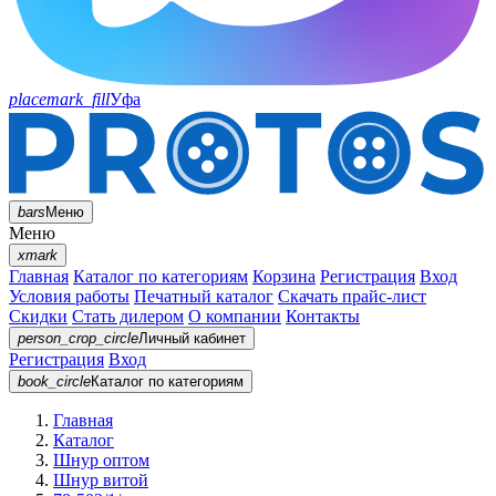
placemark_fill
Уфа
bars
Меню
Меню
xmark
Главная
Каталог по категориям
Корзина
Регистрация
Вход
Условия работы
Печатный каталог
Скачать прайс-лист
Скидки
Стать дилером
О компании
Контакты
person_crop_circle
Личный кабинет
Регистрация
Вход
book_circle
Каталог
по категориям
Главная
Каталог
Шнур оптом
Шнур витой