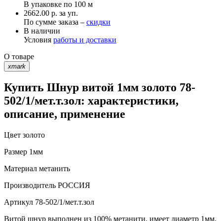
В упаковке по
100 м
2662.00 р. за уп.
По сумме заказа –
скидки
В наличии
Условия
работы и доставки
О товаре
xmark
Купить Шнур витой 1мм золото 78-
502/1/мет.т.зол: характеристики,
описание, применение
Цвет
золото
Размер
1мм
Материал
метанить
Производитель
РОССИЯ
Артикул
78-502/1/мет.т.зол
Витой шнур выполнен из 100% метанити, имеет диаметр 1мм.