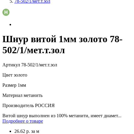
78-502/1/мет.т.зол
Шнур витой 1мм золото 78-
502/1/мет.т.зол
Артикул
78-502/1/мет.т.зол
Цвет
золото
Размер
1мм
Материал
метанить
Производитель
РОССИЯ
Витой шнур выполнен из 100% метанити, имеет диамет...
Подробнее о товаре
26.62
р.
за м