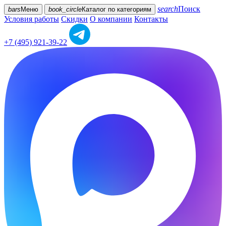
search
Поиск
bars
Меню
book_circle
Каталог
по категориям
Условия работы
Скидки
О компании
Контакты
+7 (495) 921-39-22