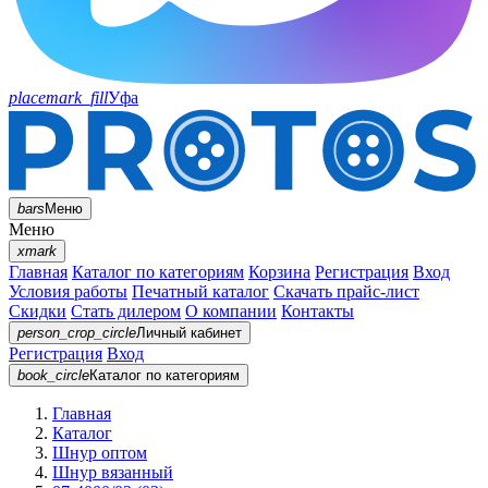
placemark_fill
Уфа
bars
Меню
Меню
xmark
Главная
Каталог по категориям
Корзина
Регистрация
Вход
Условия работы
Печатный каталог
Скачать прайс-лист
Скидки
Стать дилером
О компании
Контакты
person_crop_circle
Личный кабинет
Регистрация
Вход
book_circle
Каталог
по категориям
Главная
Каталог
Шнур оптом
Шнур вязанный