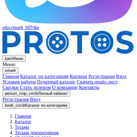
placemark_fill
Уфа
bars
Меню
Меню
xmark
Главная
Каталог по категориям
Корзина
Регистрация
Вход
Условия работы
Печатный каталог
Скачать прайс-лист
Скидки
Стать дилером
О компании
Контакты
person_crop_circle
Личный кабинет
Регистрация
Вход
book_circle
Каталог
по категориям
Главная
Каталог
Тесьма
Тесьма декоративная