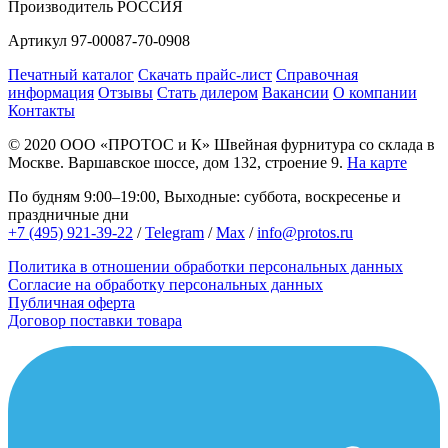
Производитель
РОССИЯ
Артикул
97-00087-70-0908
Печатный каталог
Скачать прайс-лист
Справочная
информация
Отзывы
Стать дилером
Вакансии
О компании
Контакты
© 2020
ООО «ПРОТОС и К»
Швейная фурнитура со склада в
Москве.
Варшавское шоссе, дом 132, строение 9.
На карте
По будням 9:00–19:00, Выходные: суббота, воскресенье и
праздничные дни
+7 (495) 921-39-22
/
Telegram
/
Max
/
info@protos.ru
Политика в отношении обработки персональных данных
Согласие на обработку персональных данных
Публичная оферта
Договор поставки товара