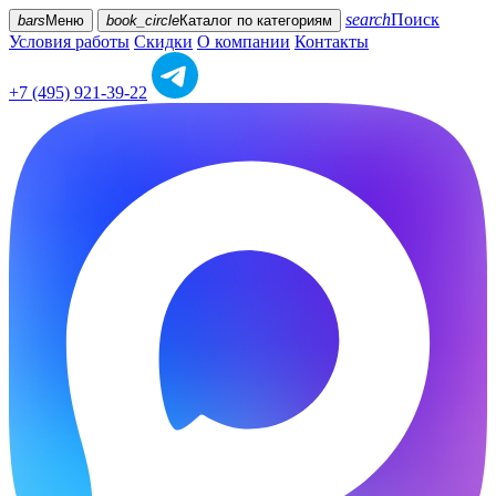
search
Поиск
bars
Меню
book_circle
Каталог
по категориям
Условия работы
Скидки
О компании
Контакты
+7 (495) 921-39-22