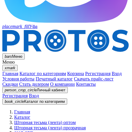
placemark_fill
Уфа
bars
Меню
Меню
xmark
Главная
Каталог по категориям
Корзина
Регистрация
Вход
Условия работы
Печатный каталог
Скачать прайс-лист
Скидки
Стать дилером
О компании
Контакты
person_crop_circle
Личный кабинет
Регистрация
Вход
book_circle
Каталог
по категориям
Главная
Каталог
Шторная тесьма (лента) оптом
Шторная тесьма (лента) прозрачная