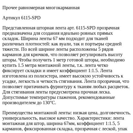
Прочее
равномерная многокарманная
Артикул
6115-SPD
Представленная шторная лента арт. 6115-SPD прозрачная
предназначена для создания идеально ровных прямых
складок. Ширина ленты 67 мм подходит для тканей
различных плотностей: как вуали, так и портьеры средней
тяжести. По всей ширине ленты расположены 5 рядов
карманов для крючков, что позволяет регулировать высоту
шторы. Чтобы получить 1 метр готовой шторы, необходимо
купить 1.5 метра монтажной ленты, т.к. лента четко
фиксирует складки и имеет коэффициент 1:1.5. Лента
изготовлена из полиэстера, имеет высокую устойчивость к
усадке, легкость и четкость стягивания. Лента прозрачная, что
позволяет притачивать фурнитуру к тканям любых расцветок.
Для стягивания ленты предусмотрена прочная леска.
Допустимые температуры глажения, рекомендованные
производителем до 130°C.
Преимущества монтажной ленты: низкая цена, долговечность,
универсальность, высокое качество. Характеристики: лента
монтажная для штор, ширина 67мм, коэффициент 1:1.5, 5
карманов, фиксированная складка, прозрачная с леской, упак