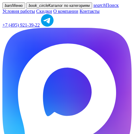
search
Поиск
bars
Меню
book_circle
Каталог
по категориям
Условия работы
Скидки
О компании
Контакты
+7 (495) 921-39-22