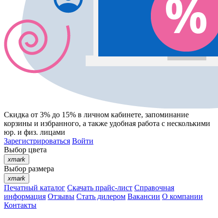
Скидка от 3% до 15%
в личном кабинете, запоминание
корзины
и
избранного
, а также удобная работа с несколькими
юр. и физ. лицами
Зарегистрироваться
Войти
Выбор цвета
xmark
Выбор размера
xmark
Печатный каталог
Скачать прайс-лист
Справочная
информация
Отзывы
Стать дилером
Вакансии
О компании
Контакты