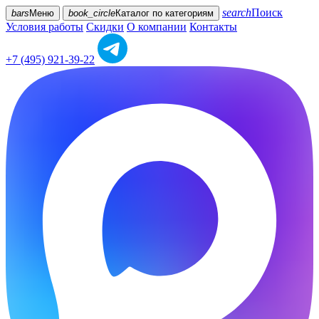
search
Поиск
bars
Меню
book_circle
Каталог
по категориям
Условия работы
Скидки
О компании
Контакты
+7 (495) 921-39-22