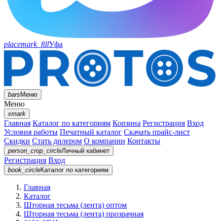
placemark_fill
Уфа
bars
Меню
Меню
xmark
Главная
Каталог по категориям
Корзина
Регистрация
Вход
Условия работы
Печатный каталог
Скачать прайс-лист
Скидки
Стать дилером
О компании
Контакты
person_crop_circle
Личный кабинет
Регистрация
Вход
book_circle
Каталог
по категориям
Главная
Каталог
Шторная тесьма (лента) оптом
Шторная тесьма (лента) прозрачная